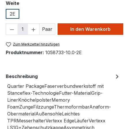
auswählen
Weite
2E
Produkt Anzahl: Gib den gewünschten We
Paar
In den Warenkorb
Zum Merkzettel hinzufügen
Produktnummer:
1058733-10.0-2E
Beschreibung
Quarter PackageFaserverbundwerkstoff mit
Stanceflex-TechnologieFutter-MaterialGrip-
LinerKnöchelpolsterMemory
FoamZungeFilzzungeThermoformbarAnaform-
ObermaterialAußensohleLeichtes
TPRMesserhalterVertexx EdgeLäuferVertexx
LS1G+ZehenschutzkappeAsymmetrisch