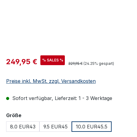
Verkaufspreis:
249,95 €
% SALES %
Regulärer Preis:
329,95 €
(24.25% gespart)
Preise inkl. MwSt. zzgl. Versandkosten
Sofort verfügbar, Lieferzeit: 1 - 3 Werktage
auswählen
Größe
8.0 EUR43
9.5 EUR45
10.0 EUR45.5