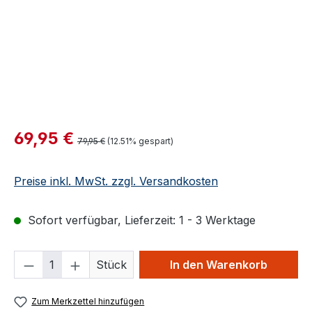
Verkaufspreis:
69,95 €
Regulärer Preis:
79,95 €
(12.51% gespart)
Preise inkl. MwSt. zzgl. Versandkosten
Sofort verfügbar, Lieferzeit: 1 - 3 Werktage
Produkt Anzahl: Gib den gewünschten We
Stück
In den Warenkorb
Zum Merkzettel hinzufügen