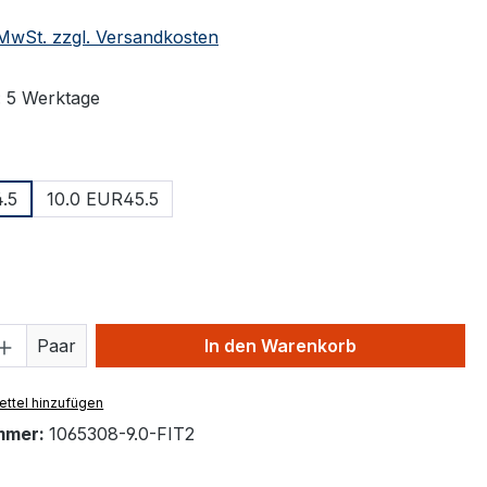
. MwSt. zzgl. Versandkosten
: 5 Werktage
ählen
.5
10.0 EUR45.5
ählen
 Anzahl: Gib den gewünschten Wert ein 
Paar
In den Warenkorb
ttel hinzufügen
mmer:
1065308-9.0-FIT2