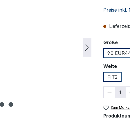
Preise inkl
Lieferzeit
ausw
Größe
9.0 EUR44
ausw
Weite
FIT2
Produkt
Zum Merkze
Produktnu