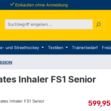
done
Einkaufen ohne Anmeldung
ine- und Streethockey
Textilien
Trainerbedarf
Freiz
SSION
tes Inhaler FS1 Senior
Verkaufspre
599,95