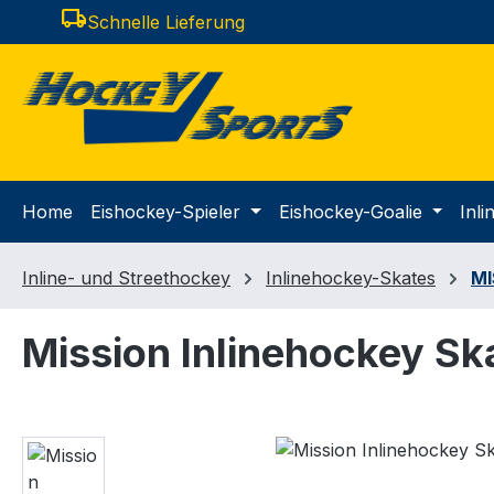
local_shipping
Schnelle Lieferung
m Hauptinhalt springen
Zur Suche springen
Zur Hauptnavigation springen
Home
Eishockey-Spieler
Eishockey-Goalie
Inl
Inline- und Streethockey
Inlinehockey-Skates
MI
Mission Inlinehockey Ska
Bildergalerie überspringen