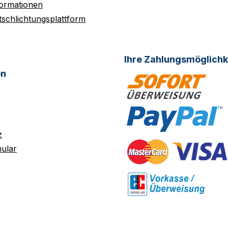
formationen
tschlichtungsplattform
Ihre Zahlungsmöglichk
on
z
ular