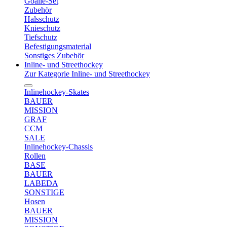
Goalie-Set
Zubehör
Halsschutz
Knieschutz
Tiefschutz
Befestigungsmaterial
Sonstiges Zubehör
Inline- und Streethockey
Zur Kategorie Inline- und Streethockey
Inlinehockey-Skates
BAUER
MISSION
GRAF
CCM
SALE
Inlinehockey-Chassis
Rollen
BASE
BAUER
LABEDA
SONSTIGE
Hosen
BAUER
MISSION