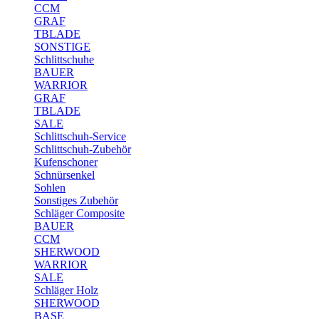
CCM
GRAF
TBLADE
SONSTIGE
Schlittschuhe
BAUER
WARRIOR
GRAF
TBLADE
SALE
Schlittschuh-Service
Schlittschuh-Zubehör
Kufenschoner
Schnürsenkel
Sohlen
Sonstiges Zubehör
Schläger Composite
BAUER
CCM
SHERWOOD
WARRIOR
SALE
Schläger Holz
SHERWOOD
BASE