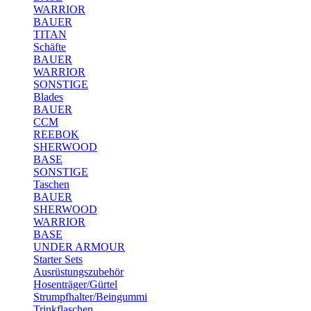
WARRIOR
BAUER
TITAN
Schäfte
BAUER
WARRIOR
SONSTIGE
Blades
BAUER
CCM
REEBOK
SHERWOOD
BASE
SONSTIGE
Taschen
BAUER
SHERWOOD
WARRIOR
BASE
UNDER ARMOUR
Starter Sets
Ausrüstungszubehör
Hosenträger/Gürtel
Strumpfhalter/Beingummi
Trinkflaschen