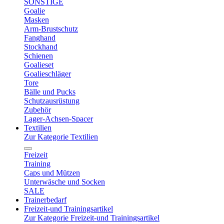
SONSTIGE
Goalie
Masken
Arm-Brustschutz
Fanghand
Stockhand
Schienen
Goalieset
Goalieschläger
Tore
Bälle und Pucks
Schutzausrüstung
Zubehör
Lager-Achsen-Spacer
Textilien
Zur Kategorie Textilien
Freizeit
Training
Caps und Mützen
Unterwäsche und Socken
SALE
Trainerbedarf
Freizeit-und Trainingsartikel
Zur Kategorie Freizeit-und Trainingsartikel