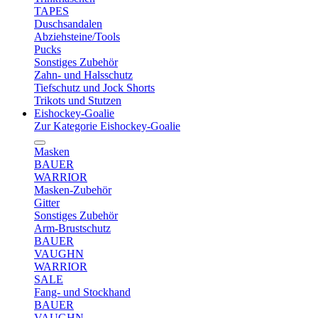
TAPES
Duschsandalen
Abziehsteine/Tools
Pucks
Sonstiges Zubehör
Zahn- und Halsschutz
Tiefschutz und Jock Shorts
Trikots und Stutzen
Eishockey-Goalie
Zur Kategorie Eishockey-Goalie
Masken
BAUER
WARRIOR
Masken-Zubehör
Gitter
Sonstiges Zubehör
Arm-Brustschutz
BAUER
VAUGHN
WARRIOR
SALE
Fang- und Stockhand
BAUER
VAUGHN