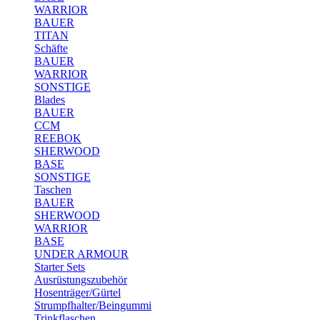
WARRIOR
BAUER
TITAN
Schäfte
BAUER
WARRIOR
SONSTIGE
Blades
BAUER
CCM
REEBOK
SHERWOOD
BASE
SONSTIGE
Taschen
BAUER
SHERWOOD
WARRIOR
BASE
UNDER ARMOUR
Starter Sets
Ausrüstungszubehör
Hosenträger/Gürtel
Strumpfhalter/Beingummi
Trinkflaschen