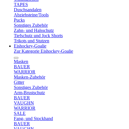
TAPES
Duschsandalen
Abziehsteine/Tools
Pucks
Sonstiges Zubehör
Zahn- und Halsschutz
Tiefschutz und Jock Shorts
Trikots und Stutzen
Eishockey-Goalie
Zur Kategorie Eishockey-Goalie
Masken
BAUER
WARRIOR
Masken-Zubehör
Gitter
Sonstiges Zubehör
Arm-Brustschutz
BAUER
VAUGHN
WARRIOR
SALE
Fang- und Stockhand
BAUER
VAUGHN