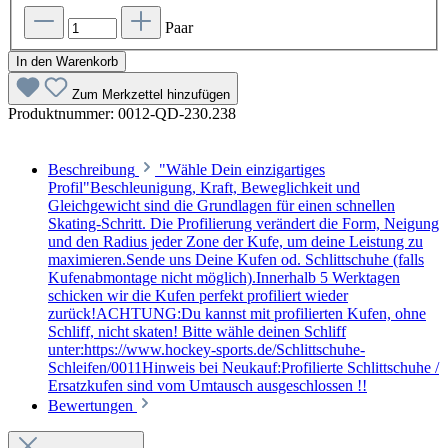
Paar
In den Warenkorb
Zum Merkzettel hinzufügen
Produktnummer:
0012-QD-230.238
Beschreibung
"Wähle Dein einzigartiges
Profil"Beschleunigung, Kraft, Beweglichkeit und
Gleichgewicht sind die Grundlagen für einen schnellen
Skating-Schritt. Die Profilierung verändert die Form, Neigung
und den Radius jeder Zone der Kufe, um deine Leistung zu
maximieren.Sende uns Deine Kufen od. Schlittschuhe (falls
Kufenabmontage nicht möglich).Innerhalb 5 Werktagen
schicken wir die Kufen perfekt profiliert wieder
zurück!ACHTUNG:Du kannst mit profilierten Kufen, ohne
Schliff, nicht skaten! Bitte wähle deinen Schliff
unter:https://www.hockey-sports.de/Schlittschuhe-
Schleifen/0011Hinweis bei Neukauf:Profilierte Schlittschuhe /
Ersatzkufen sind vom Umtausch ausgeschlossen !!
Bewertungen