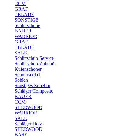
CCM
GRAF
TBLADE
SONSTIGE
Schlittschuhe
BAUER
WARRIOR
GRAF
TBLADE
SALE
Schlittschuh-Service
Schlittschuh-Zubehör
Kufenschoner
Schnürsenkel
Sohlen
Sonstiges Zubehör
Schläger Composite
BAUER
CCM
SHERWOOD
WARRIOR
SALE
Schläger Holz
SHERWOOD
BASE