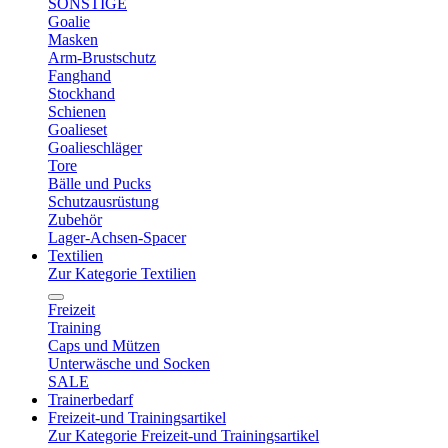
SONSTIGE
Goalie
Masken
Arm-Brustschutz
Fanghand
Stockhand
Schienen
Goalieset
Goalieschläger
Tore
Bälle und Pucks
Schutzausrüstung
Zubehör
Lager-Achsen-Spacer
Textilien
Zur Kategorie Textilien
Freizeit
Training
Caps und Mützen
Unterwäsche und Socken
SALE
Trainerbedarf
Freizeit-und Trainingsartikel
Zur Kategorie Freizeit-und Trainingsartikel