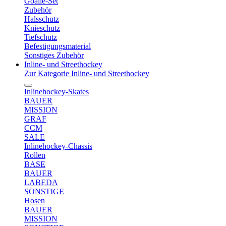
Goalie-Set
Zubehör
Halsschutz
Knieschutz
Tiefschutz
Befestigungsmaterial
Sonstiges Zubehör
Inline- und Streethockey
Zur Kategorie Inline- und Streethockey
Inlinehockey-Skates
BAUER
MISSION
GRAF
CCM
SALE
Inlinehockey-Chassis
Rollen
BASE
BAUER
LABEDA
SONSTIGE
Hosen
BAUER
MISSION