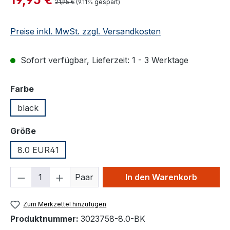
Regulärer Preis:
21,95 €
(9.11% gespart)
Preise inkl. MwSt. zzgl. Versandkosten
Sofort verfügbar, Lieferzeit: 1 - 3 Werktage
auswählen
Farbe
black
auswählen
Größe
8.0 EUR41
Produkt Anzahl: Gib den gewünschten We
Paar
In den Warenkorb
Zum Merkzettel hinzufügen
Produktnummer:
3023758-8.0-BK