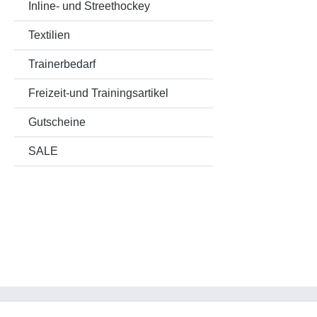
gegen 
Inline- und Streethockey
Kombin
Textilien
Schaum
Dämpfu
Trainerbedarf
Elemen
gegen m
Freizeit-und Trainingsartikel
Zusamm
OmniSh
Gutscheine
hochwe
SALE
Trageko
AdaptF
Anpass
Der He
System
sekund
an den
garant
maxima
Polygi