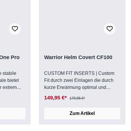
 One Pro
Warrior Helm Covert CF100
 stabile
CUSTOM FIT INSERTS | Custom
le bietet
Fit durch zwei Einlagen die durch
r extrem
kurze Erwärmung optimal und
e TRUE ONE
individuell an die Kopfform
149,95 €*
179,95 €*
eziellen
angepasst werden können. Eine
Balance aus
perfekte Passform dient nicht nur
Zum Artikel
maler
dem Komfort, sie erhöht auch den
wirkung.
Schutz.LINER | Das EPP Innenfutter
System
ist die Basis für optimalen Schutz.