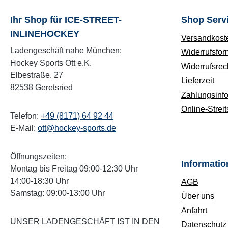
Unsere
sind m
Ihr Shop für ICE-STREET-
Shop Serv
verhin
INLINEHOCKEY
Versandkost
Keimbi
Ladengeschäft nahe München:
Widerrufsfor
verleih
Hockey Sports Ott e.K.
Widerrufsrec
Luftzir
Elbestraße. 27
wurde 
Lieferzeit
82538 Geretsried
Überhi
Zahlungsinf
sind w
Online-Streit
nachge
Telefon:
+49 (8171) 64 92 44
Custom
E-Mail:
ott@hockey-sports.de
ein Sti
individ
Öffnungszeiten:
Informatio
Größe:
Montag bis Freitag 09:00-12:30 Uhr
L= 57.
14:00-18:30 Uhr
AGB
Samstag: 09:00-13:00 Uhr
Über uns
Anfahrt
UNSER LADENGESCHÄFT IST IN DEN
Datenschutz