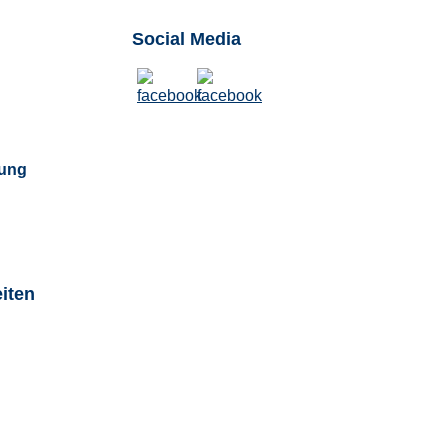
Social Media
ung
iten