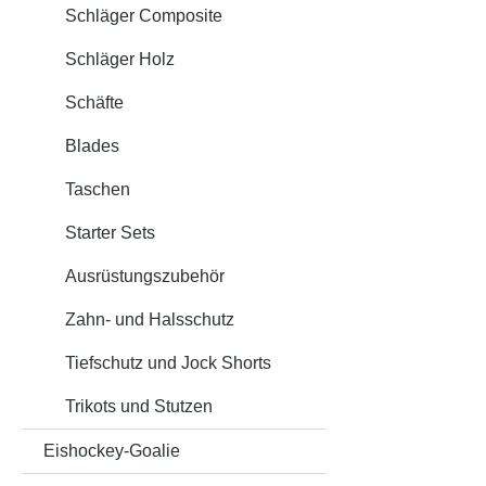
Schläger Composite
komple
auf de
Schläger Holz
Kopfes
platzi
Schäfte
(VICON
Blades
empfin
der Hin
Taschen
nochma
Aufsch
Starter Sets
System
Ausrüstungszubehör
starke 
Für Au
Zahn- und Halsschutz
einwir
Materi
Tiefschutz und Jock Shorts
verant
Trikots und Stutzen
Kunsts
Schutzp
Eishockey-Goalie
Faktor