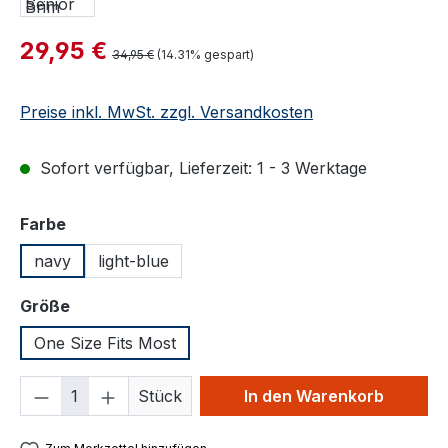
Verkaufspreis:
29,95 €
Regulärer Preis:
34,95 €
(14.31% gespart)
Preise inkl. MwSt. zzgl. Versandkosten
Sofort verfügbar, Lieferzeit: 1 - 3 Werktage
auswählen
Farbe
navy
light-blue
auswählen
Größe
One Size Fits Most
Produkt Anzahl: Gib den gewünschten We
Stück
In den Warenkorb