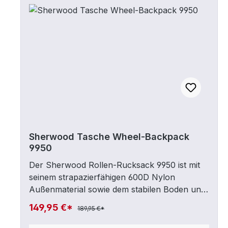
Teenager und Kids erhältlich•
Strapazierfähiges 600D Nylon
Außenmaterial.• Schlittschuh-, Inlineskate
und Zubehör Tasche• Praktische
Fächereinteilung• Hauptfach mit
Reißverschluss für Schlittschuhe oder Inline
Skates• Zusätzliche Multi-Seitentasche mit
Reißverschluss für Handschuhe, Mütze, etc.•
Komfortabler, längenverstellbarer und
abnehmbarer Schulter-Trageriemen.• Stabile
Henkel Riemen.• Stabiler Boden.• Neues
Sherwood Tasche Wheel-Backpack
Sherwood Design
9950
Der Sherwood Rollen-Rucksack 9950 ist mit
seinem strapazierfähigen 600D Nylon
Außenmaterial sowie dem stabilen Boden und
hochwertigen Rollen die perfekte Wahl für
149,95 €*
189,95 €*
den Transport der kompletten
Eishockeyausrüstung. Die separate