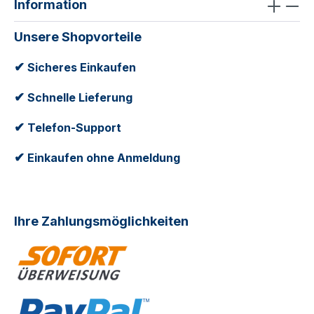
Information
Reißverschlüsse mit praktischer U-Öffnung,
Vordere Außentaschen für ein Paar
Unsere Shopvorteile
Schlittschuhe, Zusätzliche AußentascheGriffe:
Einklappbarer Teleskopgriff, Komfortable und
✔
Sicheres Einkaufen
haltbare TragegurteGröße: ca. 80 x 38 x 38
✔
cm
Schnelle Lieferung
✔
Telefon-Support
✔
Einkaufen ohne Anmeldung
Ihre Zahlungsmöglichkeiten