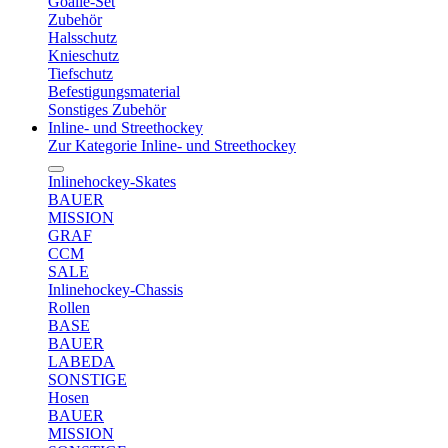
Goalie-Set
Zubehör
Halsschutz
Knieschutz
Tiefschutz
Befestigungsmaterial
Sonstiges Zubehör
Inline- und Streethockey
Zur Kategorie Inline- und Streethockey
Inlinehockey-Skates
BAUER
MISSION
GRAF
CCM
SALE
Inlinehockey-Chassis
Rollen
BASE
BAUER
LABEDA
SONSTIGE
Hosen
BAUER
MISSION