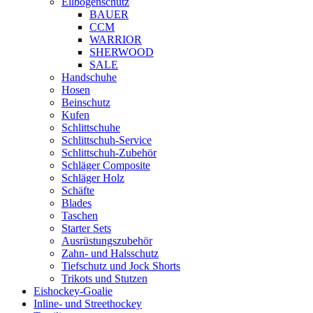
Ellbogenschutz
BAUER
CCM
WARRIOR
SHERWOOD
SALE
Handschuhe
Hosen
Beinschutz
Kufen
Schlittschuhe
Schlittschuh-Service
Schlittschuh-Zubehör
Schläger Composite
Schläger Holz
Schäfte
Blades
Taschen
Starter Sets
Ausrüstungszubehör
Zahn- und Halsschutz
Tiefschutz und Jock Shorts
Trikots und Stutzen
Eishockey-Goalie
Inline- und Streethockey