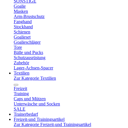
SONSTIGE
Goalie
Masken
Arm-Brustschutz
Fanghand
Stockhand
Schienen
Goalieset
Goalieschläger
Tore
Bälle und Pucks
Schutzausrüstung
Zubehör
Lager-Achsen-Spacer
Textilien
Zur Kategorie Textilien
Freizeit
Training
Caps und Mützen
Unterwäsche und Socken
SALE
Trainerbedarf
Freizeit-und Trainingsartikel
Zur Kategorie Freizeit-und Trainingsartikel