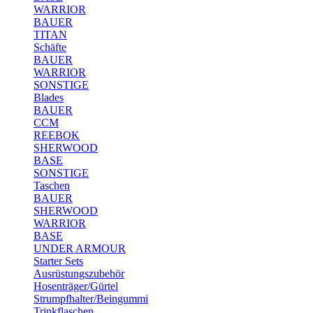
WARRIOR
BAUER
TITAN
Schäfte
BAUER
WARRIOR
SONSTIGE
Blades
BAUER
CCM
REEBOK
SHERWOOD
BASE
SONSTIGE
Taschen
BAUER
SHERWOOD
WARRIOR
BASE
UNDER ARMOUR
Starter Sets
Ausrüstungszubehör
Hosenträger/Gürtel
Strumpfhalter/Beingummi
Trinkflaschen