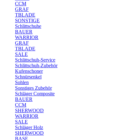
CCM
GRAF
TBLADE
SONSTIGE
Schlittschuhe
BAUER
WARRIOR
GRAF
TBLADE
SALE
Schlittschuh-Service
Schlittschuh-Zubehör
Kufenschoner
Schnürsenkel
Sohlen
Sonstiges Zubehör
Schläger Composite
BAUER
CCM
SHERWOOD
WARRIOR
SALE
Schläger Holz
SHERWOOD
BASE