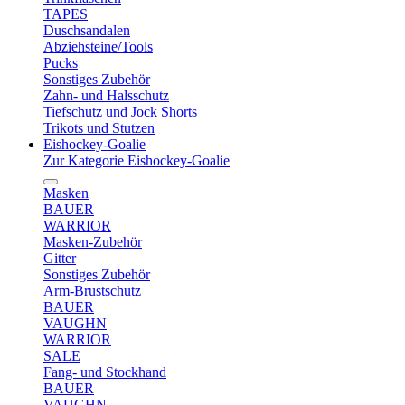
TAPES
Duschsandalen
Abziehsteine/Tools
Pucks
Sonstiges Zubehör
Zahn- und Halsschutz
Tiefschutz und Jock Shorts
Trikots und Stutzen
Eishockey-Goalie
Zur Kategorie Eishockey-Goalie
Masken
BAUER
WARRIOR
Masken-Zubehör
Gitter
Sonstiges Zubehör
Arm-Brustschutz
BAUER
VAUGHN
WARRIOR
SALE
Fang- und Stockhand
BAUER
VAUGHN