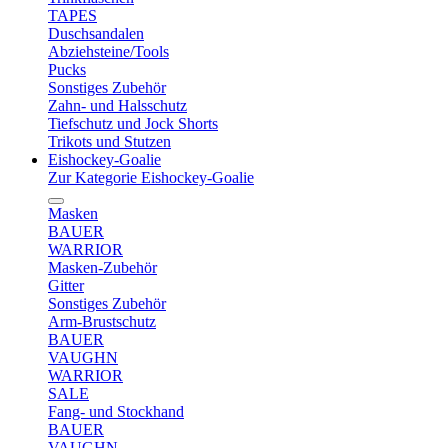
TAPES
Duschsandalen
Abziehsteine/Tools
Pucks
Sonstiges Zubehör
Zahn- und Halsschutz
Tiefschutz und Jock Shorts
Trikots und Stutzen
Eishockey-Goalie
Zur Kategorie Eishockey-Goalie
Masken
BAUER
WARRIOR
Masken-Zubehör
Gitter
Sonstiges Zubehör
Arm-Brustschutz
BAUER
VAUGHN
WARRIOR
SALE
Fang- und Stockhand
BAUER
VAUGHN