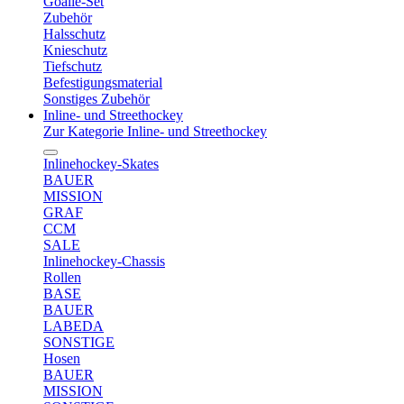
Goalie-Set
Zubehör
Halsschutz
Knieschutz
Tiefschutz
Befestigungsmaterial
Sonstiges Zubehör
Inline- und Streethockey
Zur Kategorie Inline- und Streethockey
Inlinehockey-Skates
BAUER
MISSION
GRAF
CCM
SALE
Inlinehockey-Chassis
Rollen
BASE
BAUER
LABEDA
SONSTIGE
Hosen
BAUER
MISSION