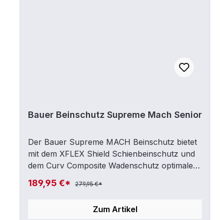
Bauer Beinschutz Supreme Mach Senior
Der Bauer Supreme MACH Beinschutz bietet
mit dem XFLEX Shield Schienbeinschutz und
dem Curv Composite Wadenschutz optimalen
Schutz vor Verletzungen. Das Gelenk
189,95 €*
279,95 €*
ermöglicht einfache Schlittschuhschritte und
sorgt für eine bessere Beweglichkeit auf dem
Zum Artikel
Eis. Die ErgoDynamic Kniekappe sorgt für