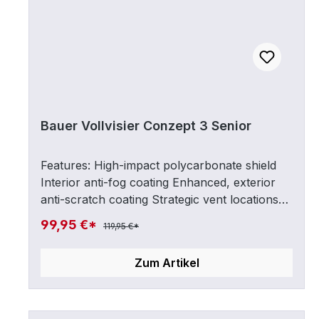
Bauer Vollvisier Conzept 3 Senior
Features: High-impact polycarbonate shield
Interior anti-fog coating Enhanced, exterior
anti-scratch coating Strategic vent locations
Expanded visual area SR & JR Floating chin-
99,95 €*
119,95 €*
cup BAUER Helmet Bag included CSA, HECC,
CE CertifiedGröße: SENIOR
Zum Artikel