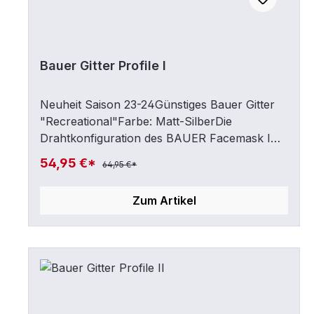
Bauer Gitter Profile I
Neuheit Saison 23-24Günstiges Bauer Gitter
"Recreational"Farbe: Matt-SilberDie
Drahtkonfiguration des BAUER Facemask I
Gitters sorgt für hervorragende Sicht auf das
54,95 €*
64,95 €*
Eis, ohne dabei Kompromisse beim Schutz
einzugehen. Die flexible Kinnschale bietet eine
Zum Artikel
bequeme Passform.