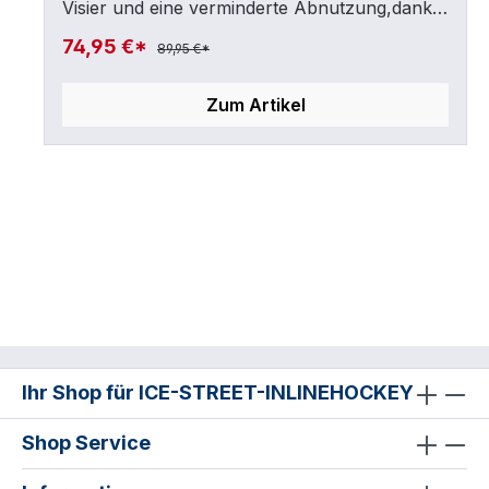
Visier und eine verminderte Abnutzung,dank
gehärteter Oberfläche.- Einfache Montage.
74,95 €*
89,95 €*
Schrauben, Spacer und Cleaning-Emulsion
inklusive.- Passend für alle Eishockey-Helm
Zum Artikel
Modelle.-CE certified
Ihr Shop für ICE-STREET-INLINEHOCKEY
Shop Service