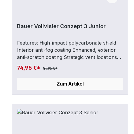
Bauer Vollvisier Conzept 3 Junior
Features: High-impact polycarbonate shield
Interior anti-fog coating Enhanced, exterior
anti-scratch coating Strategic vent locations
Expanded visual area SR & JR Floating chin-
74,95 €*
89,95 €*
cup BAUER Helmet Bag included CSA, HECC,
CE CertifiedGröße: JUNIOR
Zum Artikel