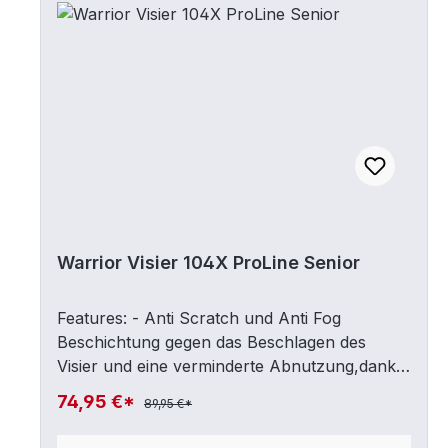
Warrior Visier 104X ProLine Senior
Features: - Anti Scratch und Anti Fog
Beschichtung gegen das Beschlagen des
Visier und eine verminderte Abnutzung,dank
gehärteter Oberfläche.- Einfache Montage.
74,95 €*
89,95 €*
Schrauben, Spacer und Cleaning-Emulsion
inklusive.- Passend für alle Eishockey-Helm