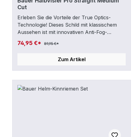
Bauer Halbvisier Pro Straight Medium
Cut
Erleben Sie die Vorteile der True Optics-
Technologie! Dieses Schild mit klassischem
Aussehen ist mit innovativen Anti-Fog-
undAnti-Scratch-Beschichtungen sowie
74,95 €*
89,95 €*
schlagfesten Polycarbonat-Materialien
ausgestattet. Senior Größe: M (Medium Cut) •
Zum Artikel
Farbe: transparent Features und
TechnologieLevel EliteKonstruktion Gerade
geschnittenes, transparentes Polycarbonat-
VisierPerformance Neue
Antibeschlagbeschichtung innen, verbesserte
kratzfeste Beschichtung außen; CSA-, HECC-
und CE-zertifiziert