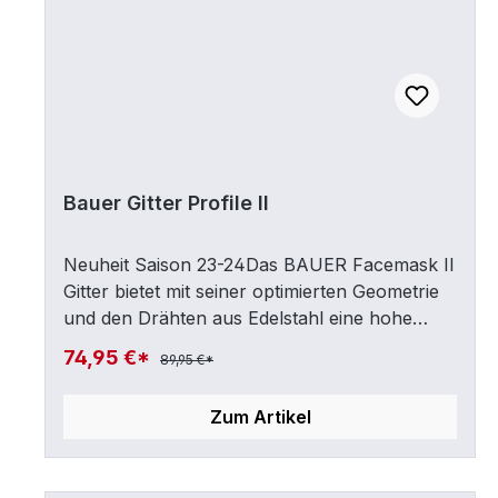
Bauer Gitter Profile II
Neuheit Saison 23-24Das BAUER Facemask II
Gitter bietet mit seiner optimierten Geometrie
und den Drähten aus Edelstahl eine hohe
Schlagabsorption und ist dabei dennoch sehr
74,95 €*
89,95 €*
leicht. Die strategisch platzierten schmalen
Drähte reduzieren die Behinderung des
Zum Artikel
Sichtfeldes, während die DCT flexible
Kinnschale mit Feuchtigkeitskanälen für einen
optimalen Sitz und höchsten Tragekomfort