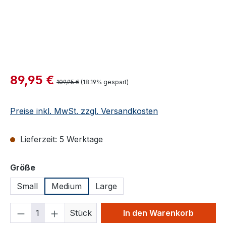
Verkaufspreis:
89,95 €
Regulärer Preis:
109,95 €
(18.19% gespart)
Preise inkl. MwSt. zzgl. Versandkosten
Lieferzeit: 5 Werktage
auswählen
Größe
Small
Medium
Large
Produkt Anzahl: Gib den gewünschten We
Stück
In den Warenkorb