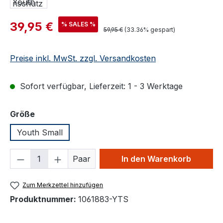
Verkaufspreis:
39,95 €
% SALES %
Regulärer Preis:
59,95 €
(33.36% gespart)
Preise inkl. MwSt. zzgl. Versandkosten
Sofort verfügbar, Lieferzeit: 1 - 3 Werktage
auswählen
Größe
Youth Small
Produkt Anzahl: Gib den gewünschten We
Paar
In den Warenkorb
Zum Merkzettel hinzufügen
Produktnummer:
1061883-YTS