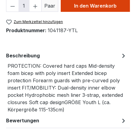
Produkt Anzahl: Gib den gewünschten We
Paar
In den Warenkorb
Zum Merkzettel hinzufügen
Produktnummer:
1041187-YTL
Beschreibung
PROTECTION: Covered hard caps Mid-density
foam bicep with poly insert Extended bicep
protection Forearm guards with pre-curved poly
insert FIT/MOBILITY: Dual-density inner elbow
pocket Hydrophobic mesh liner 3-strap, extended
closures Soft cap designGRÖßE Youth L (ca.
Körpergröße 115-135cm)
Bewertungen