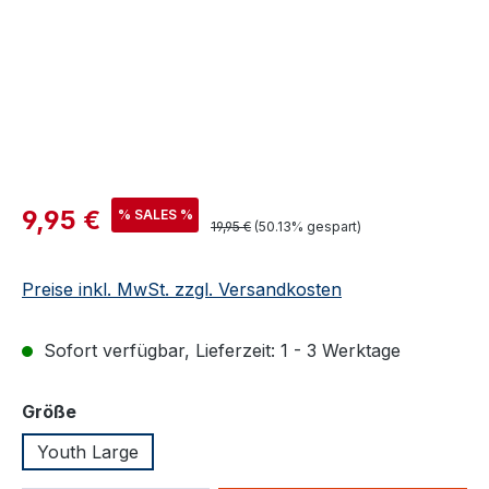
Verkaufspreis:
9,95 €
% SALES %
Regulärer Preis:
19,95 €
(50.13% gespart)
Preise inkl. MwSt. zzgl. Versandkosten
Sofort verfügbar, Lieferzeit: 1 - 3 Werktage
auswählen
Größe
Youth Large