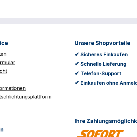
ice
Unsere Shopvorteile
ten
✔
Sicheres Einkaufen
rmular
✔
Schnelle Lieferung
cht
✔
Telefon-Support
✔
Einkaufen ohne Anmel
formationen
tschlichtungsplattform
Ihre Zahlungsmöglichk
on