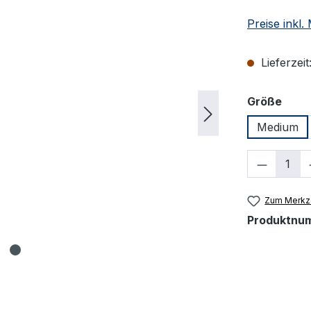
Preise inkl
Lieferzeit
ausw
Größe
Medium
Produkt
Zum Merkze
Produktnu