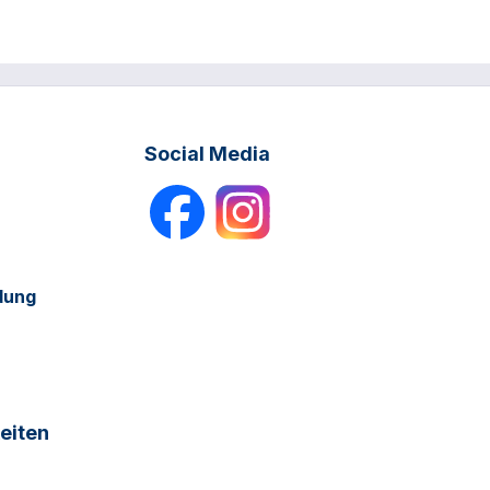
Social Media
dung
eiten