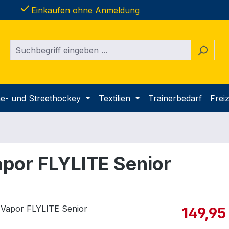
done
Einkaufen ohne Anmeldung
ine- und Streethockey
Textilien
Trainerbedarf
Freiz
apor FLYLITE Senior
Verkaufspre
149,95