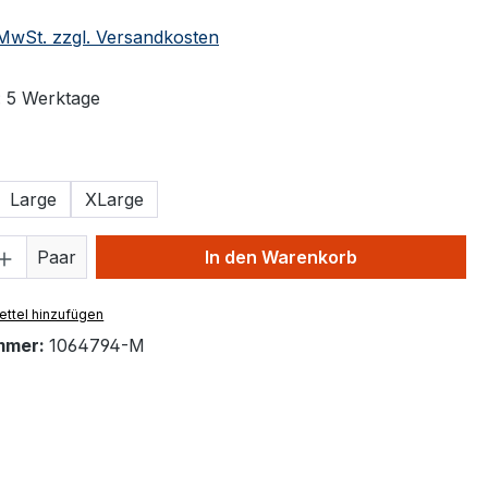
. MwSt. zzgl. Versandkosten
: 5 Werktage
ählen
Large
XLarge
 Anzahl: Gib den gewünschten Wert ein 
Paar
In den Warenkorb
ttel hinzufügen
mmer:
1064794-M