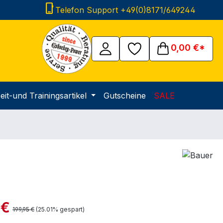
phone_iphone
Telefon Support +49(0)8171/649244
0,00 €*
eit-und Trainingsartikel
Gutscheine
SALE
is:
 €
Regulärer Preis:
199,95 €
(25.01% gespart)