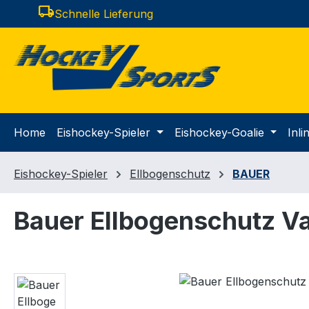
local_shipping
Schnelle Lieferung
m Hauptinhalt springen
Zur Suche springen
Zur Hauptnavigation springen
Home
Eishockey-Spieler
Eishockey-Goalie
Inl
Eishockey-Spieler
Ellbogenschutz
BAUER
Bauer Ellbogenschutz V
Bildergalerie überspringen