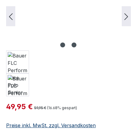
Verkaufspreis:
49,95 €
Regulärer Preis:
59,95 €
(16.68% gespart)
Preise inkl. MwSt. zzgl. Versandkosten