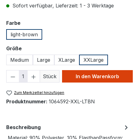
Sofort verfügbar, Lieferzeit: 1 - 3 Werktage
auswählen
Farbe
light-brown
auswählen
Größe
Medium
Large
XLarge
XXLarge
Produkt Anzahl: Gib den gewünschten We
Stück
In den Warenkorb
Zum Merkzettel hinzufügen
Produktnummer:
1064592-XXL-LTBN
Beschreibung
Material: 90% Polyester, 10% ElasthanPassform: