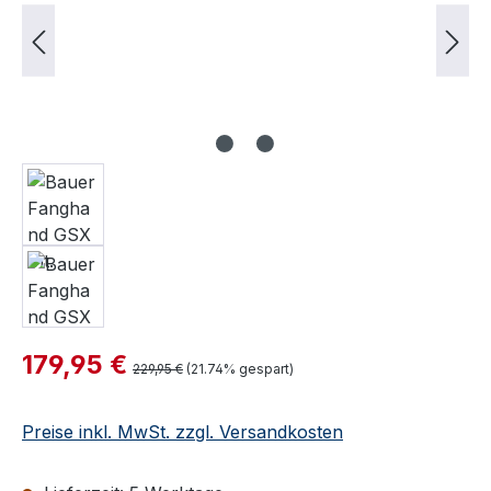
Verkaufspreis:
179,95 €
Regulärer Preis:
229,95 €
(21.74% gespart)
Preise inkl. MwSt. zzgl. Versandkosten