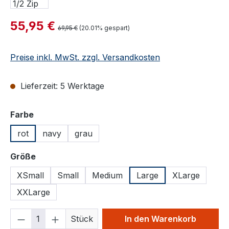
Verkaufspreis:
55,95 €
Regulärer Preis:
69,95 €
(20.01% gespart)
Preise inkl. MwSt. zzgl. Versandkosten
Lieferzeit: 5 Werktage
auswählen
Farbe
rot
navy
grau
auswählen
Größe
XSmall
Small
Medium
Large
XLarge
XXLarge
Produkt Anzahl: Gib den gewünschten We
Stück
In den Warenkorb