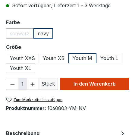
Sofort verfügbar, Lieferzeit: 1 - 3 Werktage
auswählen
Farbe
schwarz
navy
(Diese Option ist zurzeit nicht verfügbar.)
auswählen
Größe
Youth XXS
Youth XS
Youth M
Youth L
Youth XL
Produkt Anzahl: Gib den gewünschten We
Stück
In den Warenkorb
Zum Merkzettel hinzufügen
Produktnummer:
1060803-YM-NV
Beschreibung