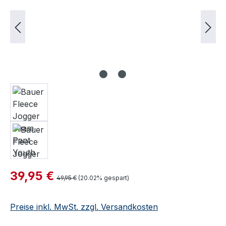
Verkaufspreis:
39,95 €
Regulärer Preis:
49,95 €
(20.02% gespart)
Preise inkl. MwSt. zzgl. Versandkosten