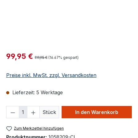
Verkaufspreis:
99,95 €
Regulärer Preis:
119,95 €
(16.67% gespart)
Preise inkl. MwSt. zzgl. Versandkosten
Lieferzeit: 5 Werktage
Produkt Anzahl: Gib den gewünschten We
Stück
In den Warenkorb
Zum Merkzettel hinzufügen
Produktnummer:
1058209-CL