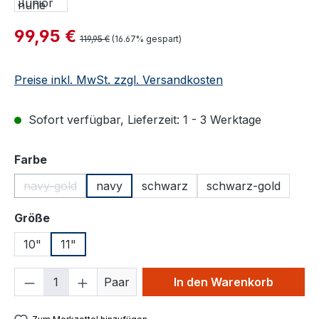
Verkaufspreis:
99,95 €
Regulärer Preis:
119,95 €
(16.67% gespart)
Preise inkl. MwSt. zzgl. Versandkosten
Sofort verfügbar, Lieferzeit: 1 - 3 Werktage
auswählen
Farbe
navy-gold
navy
schwarz
schwarz-gold
(Diese Option ist zurzeit nicht verfügbar.)
auswählen
Größe
10"
11"
Produkt Anzahl: Gib den gewünschten We
Paar
In den Warenkorb