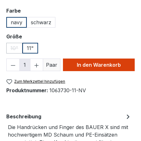
auswählen
Farbe
navy
schwarz
auswählen
Größe
10"
11"
(Diese Option ist zurzeit nicht verfügbar.)
Produkt Anzahl: Gib den gewünschten We
Paar
In den Warenkorb
Zum Merkzettel hinzufügen
Produktnummer:
1063730-11-NV
Beschreibung
Die Handrücken und Finger des BAUER X sind mit
hochwertigem MD Schaum und PE-Einsätzen