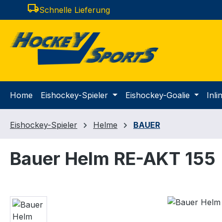
local_shipping
Schnelle Lieferung
m Hauptinhalt springen
Zur Suche springen
Zur Hauptnavigation springen
Home
Eishockey-Spieler
Eishockey-Goalie
Inl
Eishockey-Spieler
Helme
BAUER
Bauer Helm RE-AKT 155
Bildergalerie überspringen