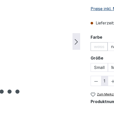
Preise inkl
Lieferzeit
ausw
Farbe
weiss
n
(Diese Op
ausw
Größe
Small
M
Produkt
Zum Merkze
Produktnu