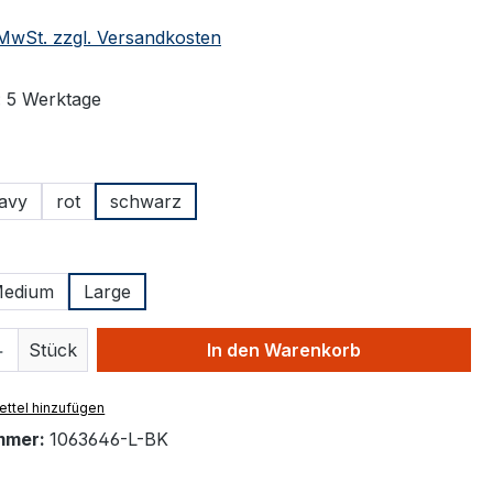
. MwSt. zzgl. Versandkosten
: 5 Werktage
ählen
avy
rot
schwarz
tion ist zurzeit nicht verfügbar.)
ählen
edium
Large
 Anzahl: Gib den gewünschten Wert ein 
Stück
In den Warenkorb
ttel hinzufügen
mmer:
1063646-L-BK