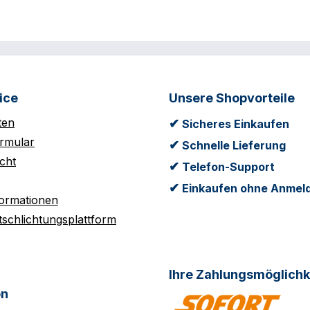
ice
Unsere Shopvorteile
ten
✔
Sicheres Einkaufen
rmular
✔
Schnelle Lieferung
cht
✔
Telefon-Support
✔
Einkaufen ohne Anmel
formationen
tschlichtungsplattform
Ihre Zahlungsmöglichk
on