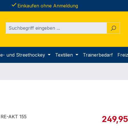
done
Einkaufen ohne Anmeldung
ine- und Streethockey
Textilien
Trainerbedarf
Freiz
Verkaufspre
249,95