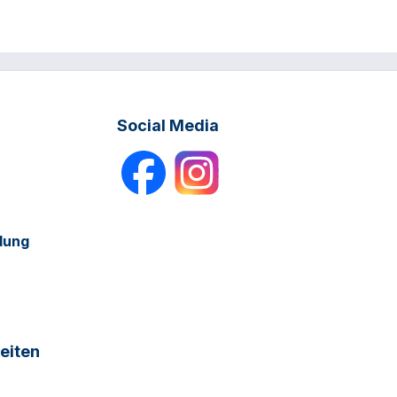
Social Media
dung
eiten