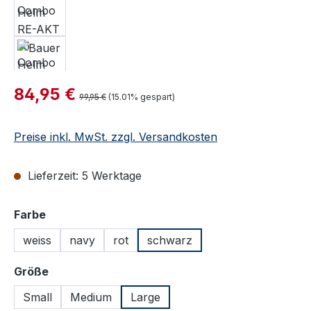
Verkaufspreis:
84,95 €
Regulärer Preis:
99,95 €
(15.01% gespart)
Preise inkl. MwSt. zzgl. Versandkosten
Lieferzeit: 5 Werktage
auswählen
Farbe
weiss
navy
rot
schwarz
auswählen
Größe
Small
Medium
Large