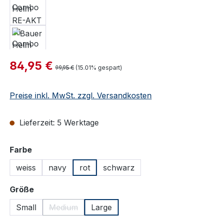
Verkaufspreis:
84,95 €
Regulärer Preis:
99,95 €
(15.01% gespart)
Preise inkl. MwSt. zzgl. Versandkosten
Lieferzeit: 5 Werktage
auswählen
Farbe
weiss
navy
rot
schwarz
auswählen
Größe
Small
Medium
Large
(Diese Option ist zurzeit nicht verfügbar.)