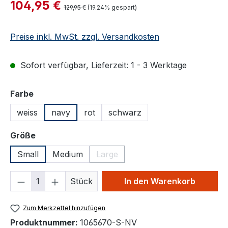
Verkaufspreis:
104,95 €
Regulärer Preis:
129,95 €
(19.24% gespart)
Preise inkl. MwSt. zzgl. Versandkosten
Sofort verfügbar, Lieferzeit: 1 - 3 Werktage
auswählen
Farbe
weiss
navy
rot
schwarz
auswählen
Größe
Small
Medium
Large
(Diese Option ist zurzeit nicht verfü
Produkt Anzahl: Gib den gewünschten We
Stück
In den Warenkorb
Zum Merkzettel hinzufügen
Produktnummer:
1065670-S-NV