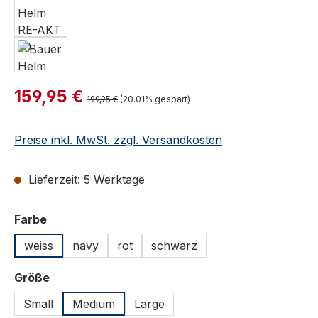
Verkaufspreis:
159,95 €
Regulärer Preis:
199,95 €
(20.01% gespart)
Preise inkl. MwSt. zzgl. Versandkosten
Lieferzeit: 5 Werktage
auswählen
Farbe
weiss
navy
rot
schwarz
auswählen
Größe
Small
Medium
Large