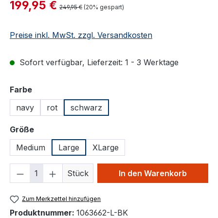
Verkaufspreis:
199,95 €
Regulärer Preis:
249,95 €
(20% gespart)
Preise inkl. MwSt. zzgl. Versandkosten
Sofort verfügbar, Lieferzeit: 1 - 3 Werktage
auswählen
Farbe
navy
rot
schwarz
auswählen
Größe
Medium
Large
XLarge
Produkt Anzahl: Gib den gewünschten We
Stück
In den Warenkorb
Zum Merkzettel hinzufügen
Produktnummer:
1063662-L-BK