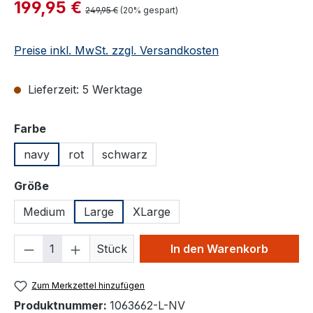
Verkaufspreis:
199,95 €
Regulärer Preis:
249,95 €
(20% gespart)
Preise inkl. MwSt. zzgl. Versandkosten
Lieferzeit: 5 Werktage
auswählen
Farbe
navy
rot
schwarz
auswählen
Größe
Medium
Large
XLarge
Produkt Anzahl: Gib den gewünschten We
Stück
In den Warenkorb
Zum Merkzettel hinzufügen
Produktnummer:
1063662-L-NV