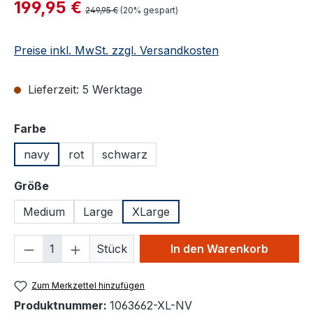
Verkaufspreis:
199,95 €
Regulärer Preis:
249,95 €
(20% gespart)
Preise inkl. MwSt. zzgl. Versandkosten
Lieferzeit: 5 Werktage
auswählen
Farbe
navy
rot
schwarz
auswählen
Größe
Medium
Large
XLarge
Produkt Anzahl: Gib den gewünschten We
Stück
In den Warenkorb
Zum Merkzettel hinzufügen
Produktnummer:
1063662-XL-NV