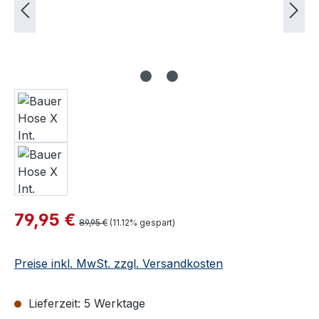
Verkaufspreis:
79,95 €
Regulärer Preis:
89,95 €
(11.12% gespart)
Preise inkl. MwSt. zzgl. Versandkosten
Lieferzeit: 5 Werktage