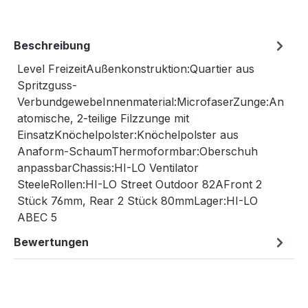
Beschreibung
Level FreizeitAußenkonstruktion:Quartier aus
Spritzguss-
VerbundgewebeInnenmaterial:MicrofaserZunge:An
atomische, 2-teilige Filzzunge mit
EinsatzKnöchelpolster:Knöchelpolster aus
Anaform-SchaumThermoformbar:Oberschuh
anpassbarChassis:HI-LO Ventilator
SteeleRollen:HI-LO Street Outdoor 82AFront 2
Stück 76mm, Rear 2 Stück 80mmLager:HI-LO
ABEC 5
Bewertungen