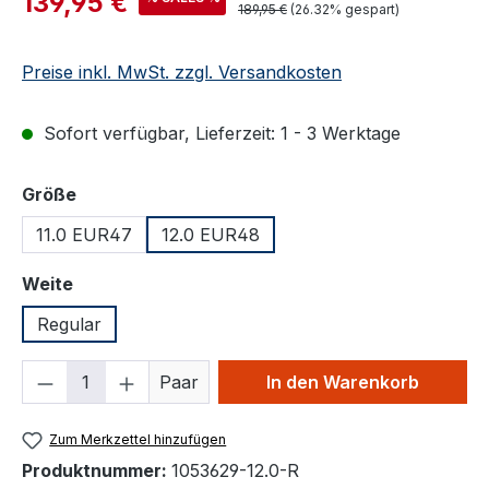
139,95 €
Regulärer Preis:
189,95 €
(26.32% gespart)
Preise inkl. MwSt. zzgl. Versandkosten
Sofort verfügbar, Lieferzeit: 1 - 3 Werktage
auswählen
Größe
11.0 EUR47
12.0 EUR48
auswählen
Weite
Regular
Produkt Anzahl: Gib den gewünschten We
Paar
In den Warenkorb
Zum Merkzettel hinzufügen
Produktnummer:
1053629-12.0-R