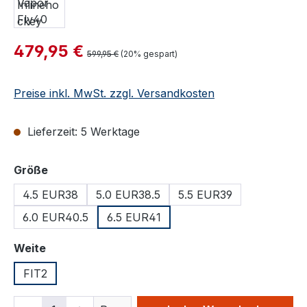
Verkaufspreis:
479,95 €
Regulärer Preis:
599,95 €
(20% gespart)
Preise inkl. MwSt. zzgl. Versandkosten
Lieferzeit: 5 Werktage
auswählen
Größe
4.5 EUR38
5.0 EUR38.5
5.5 EUR39
6.0 EUR40.5
6.5 EUR41
auswählen
Weite
FIT2
Produkt Anzahl: Gib den gewünschten We