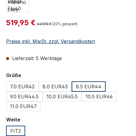
Verkaufspreis:
519,95 €
Regulärer Preis:
649,95 €
(20% gespart)
Preise inkl. MwSt. zzgl. Versandkosten
Lieferzeit: 5 Werktage
auswählen
Größe
7.0 EUR42
8.0 EUR43
8.5 EUR44
9.0 EUR44.5
10.0 EUR45.5
10.5 EUR46
11.0 EUR47
auswählen
Weite
FIT2