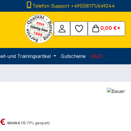
phone_iphone
Telefon Support +49(0)8171/649244
0,00 €*
eit-und Trainingsartikel
Gutscheine
SALE
is:
 €
Regulärer Preis:
189,95 €
(15.79% gespart)