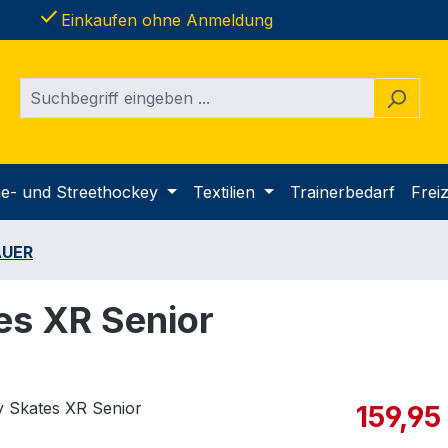
done
Einkaufen ohne Anmeldung
ine- und Streethockey
Textilien
Trainerbedarf
Freiz
AUER
es XR Senior
Verkaufspre
159,95