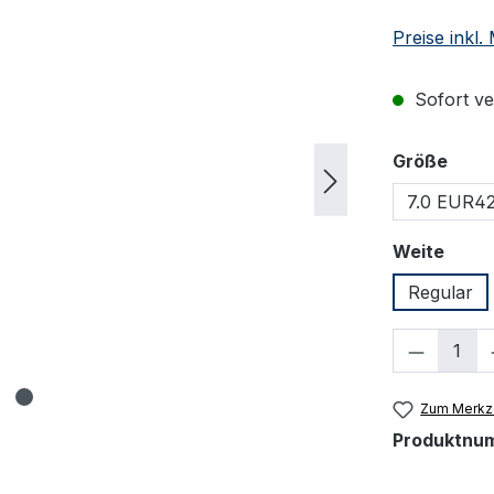
Preise inkl
Sofort ver
ausw
Größe
7.0 EUR4
ausw
Weite
Regular
Produkt
Zum Merkze
Produktnu