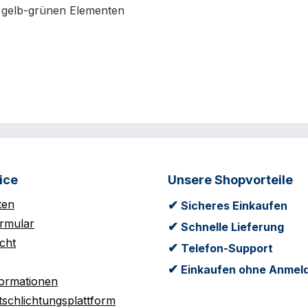
d gelb-grünen Elementen
ice
Unsere Shopvorteile
ten
✔
Sicheres Einkaufen
rmular
✔
Schnelle Lieferung
cht
✔
Telefon-Support
✔
Einkaufen ohne Anmel
formationen
tschlichtungsplattform