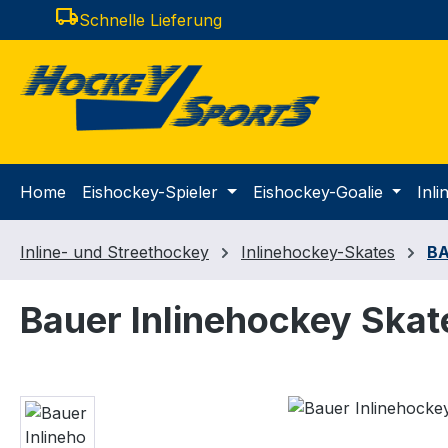
local_shipping
Schnelle Lieferung
m Hauptinhalt springen
Zur Suche springen
Zur Hauptnavigation springen
Home
Eishockey-Spieler
Eishockey-Goalie
Inl
Inline- und Streethockey
Inlinehockey-Skates
B
Bauer Inlinehockey Skat
Bildergalerie überspringen