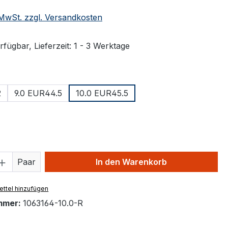
. MwSt. zzgl. Versandkosten
fügbar, Lieferzeit: 1 - 3 Werktage
ählen
2
9.0 EUR44.5
10.0 EUR45.5
ählen
 Anzahl: Gib den gewünschten Wert ein 
Paar
In den Warenkorb
ttel hinzufügen
mmer:
1063164-10.0-R