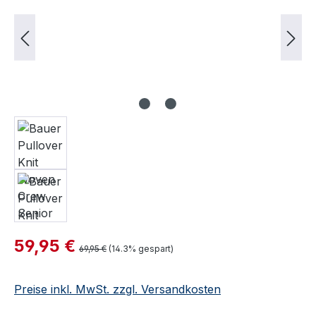
Verkaufspreis:
59,95 €
Regulärer Preis:
69,95 €
(14.3% gespart)
Preise inkl. MwSt. zzgl. Versandkosten