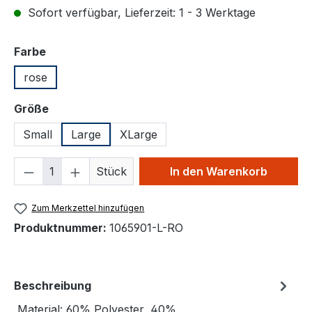
Sofort verfügbar, Lieferzeit: 1 - 3 Werktage
auswählen
Farbe
rose
auswählen
Größe
Small
Large
XLarge
Produkt Anzahl: Gib den gewünschten We
Stück
In den Warenkorb
Zum Merkzettel hinzufügen
Produktnummer:
1065901-L-RO
Beschreibung
Material: 60% Polyester, 40%