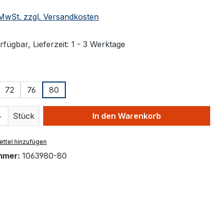
. MwSt. zzgl. Versandkosten
fügbar, Lieferzeit: 1 - 3 Werktage
ählen
72
76
80
 Anzahl: Gib den gewünschten Wert ein 
Stück
In den Warenkorb
ttel hinzufügen
mmer:
1063980-80