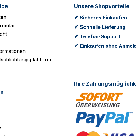
ice
Unsere Shopvorteile
ten
✔
Sicheres Einkaufen
rmular
✔
Schnelle Lieferung
cht
✔
Telefon-Support
✔
Einkaufen ohne Anmel
formationen
tschlichtungsplattform
Ihre Zahlungsmöglichk
on
z