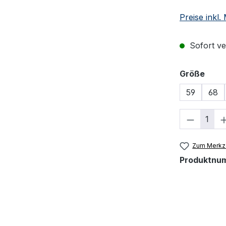
Preise inkl
Sofort ver
ausw
Größe
59
68
Produkt
Zum Merkze
Produktnu