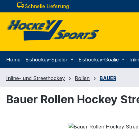
local_shipping
Schnelle Lieferung
m Hauptinhalt springen
Zur Suche springen
Zur Hauptnavigation springen
Home
Eishockey-Spieler
Eishockey-Goalie
Inl
Inline- und Streethockey
Rollen
BAUER
Bauer Rollen Hockey Str
Bildergalerie überspringen