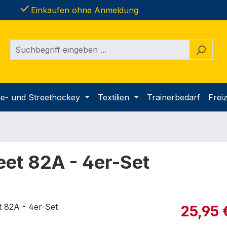
done
Einkaufen ohne Anmeldung
ine- und Streethockey
Textilien
Trainerbedarf
Freiz
eet 82A - 4er-Set
Verkaufspre
25,95 