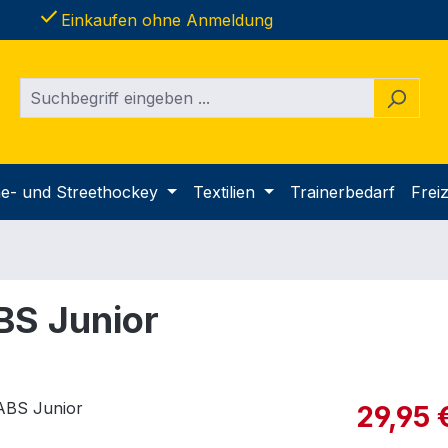
done
Einkaufen ohne Anmeldung
ine- und Streethockey
Textilien
Trainerbedarf
Freiz
BS Junior
Verkaufspre
29,95 