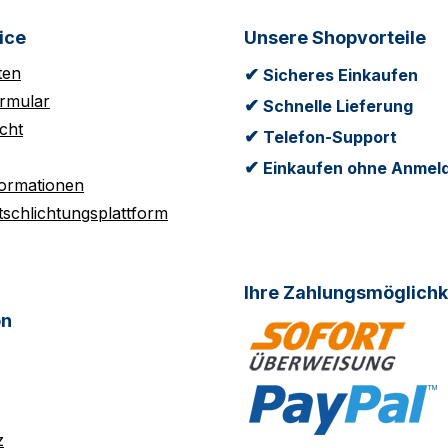
ice
Unsere Shopvorteile
ten
✔
Sicheres Einkaufen
rmular
✔
Schnelle Lieferung
cht
✔
Telefon-Support
✔
Einkaufen ohne Anmel
formationen
tschlichtungsplattform
Ihre Zahlungsmöglichk
on
z