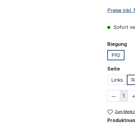
Preise inkl
Sofort ver
au
Biegung
P92
auswä
Seite
Links
R
Produkt
Zum Merkze
Produktnu