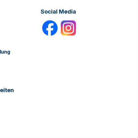
Social Media
dung
eiten