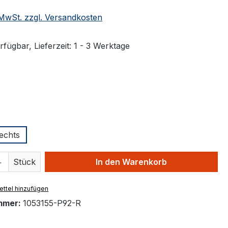
. MwSt. zzgl. Versandkosten
fügbar, Lieferzeit: 1 - 3 Werktage
swählen
hlen
echts
 Anzahl: Gib den gewünschten Wert ein 
Stück
In den Warenkorb
ttel hinzufügen
mmer:
1053155-P92-R