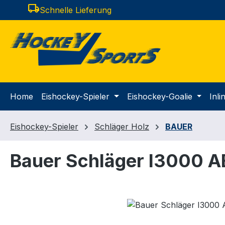
local_shipping
Schnelle Lieferung
m Hauptinhalt springen
Zur Suche springen
Zur Hauptnavigation springen
Home
Eishockey-Spieler
Eishockey-Goalie
Inl
Eishockey-Spieler
Schläger Holz
BAUER
Bauer Schläger I3000 A
Bildergalerie überspringen