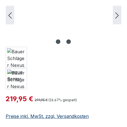
Verkaufspreis:
219,95 €
Regulärer Preis:
299,95 €
(26.67% gespart)
Preise inkl. MwSt. zzgl. Versandkosten