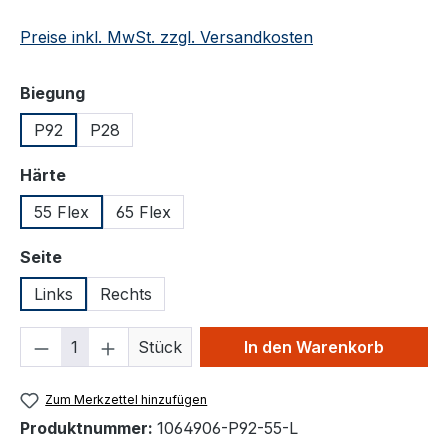
Preise inkl. MwSt. zzgl. Versandkosten
auswählen
Biegung
P92
P28
auswählen
Härte
55 Flex
65 Flex
auswählen
Seite
Links
Rechts
Produkt Anzahl: Gib den gewünschten We
Stück
In den Warenkorb
Zum Merkzettel hinzufügen
Produktnummer:
1064906-P92-55-L