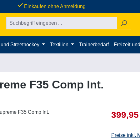
done
Einkaufen ohne Anmeldung
- und Streethockey
Textilien
Trainerbedarf
Freizeit-und
reme F35 Comp Int.
Verkaufsprei
399,95
Preise inkl.