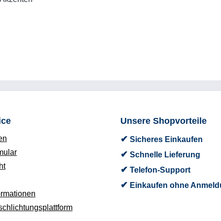
ice
Unsere Shopvorteile
en
✔
Sicheres Einkaufen
mular
✔
Schnelle Lieferung
ht
✔
Telefon-Support
✔
Einkaufen ohne Anmeld
ormationen
schlichtungsplattform