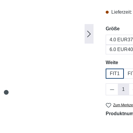
Lieferzeit
ausw
Größe
4.0 EUR37
6.0 EUR40
auswä
Weite
FIT1
FI
Produkt 
Zum Merkzet
Produktnu