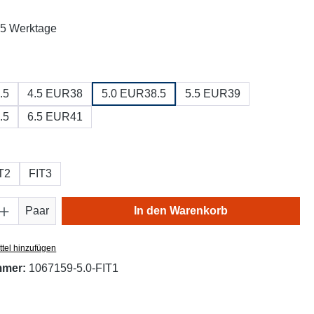
: 5 Werktage
ählen
.5
4.5 EUR38
5.0 EUR38.5
5.5 EUR39
.5
6.5 EUR41
hlen
T2
FIT3
Anzahl: Gib den gewünschten Wert ein oder
Paar
In den Warenkorb
tel hinzufügen
mmer:
1067159-5.0-FIT1