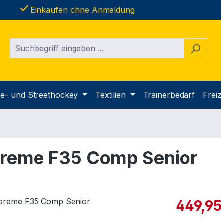
done
Einkaufen ohne Anmeldung
ine- und Streethockey
Textilien
Trainerbedarf
Freiz
preme F35 Comp Senior
Verkaufspre
449,95