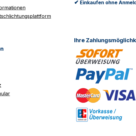
✔
Einkaufen ohne Anmel
formationen
tschlichtungsplattform
Ihre Zahlungsmöglichk
on
z
ular