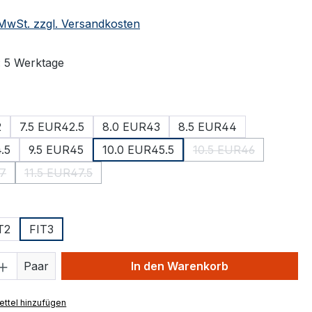
. MwSt. zzgl. Versandkosten
: 5 Werktage
ählen
2
7.5 EUR42.5
8.0 EUR43
8.5 EUR44
.5
9.5 EUR45
10.0 EUR45.5
10.5 EUR46
(Diese Option ist zu
47
11.5 EUR47.5
e Option ist zurzeit nicht verfügbar.)
(Diese Option ist zurzeit nicht verfügbar.)
ählen
T2
FIT3
 Anzahl: Gib den gewünschten Wert ein 
Paar
In den Warenkorb
ttel hinzufügen