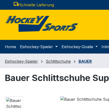
local_shipping
Schnelle Lieferung
m Hauptinhalt springen
Zur Suche springen
Zur Hauptnavigation springen
Home
Eishockey-Spieler
Eishockey-Goalie
Inl
Eishockey-Spieler
Schlittschuhe
BAUER
Bauer Schlittschuhe Su
Bildergalerie überspringen