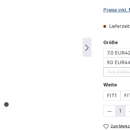
Preise inkl
Lieferzeit
ausw
Größe
7.0 EUR4
9.0 EUR44
11.0 EUR
(Dies
ausw
Weite
FIT1
FI
Produkt
Zum Merkze