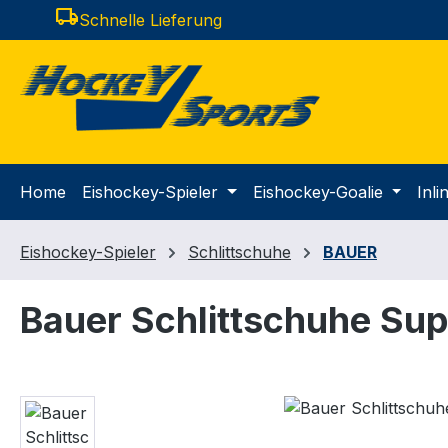
local_shipping
Schnelle Lieferung
m Hauptinhalt springen
Zur Suche springen
Zur Hauptnavigation springen
Home
Eishockey-Spieler
Eishockey-Goalie
Inl
Eishockey-Spieler
Schlittschuhe
BAUER
Bauer Schlittschuhe Sup
Bildergalerie überspringen