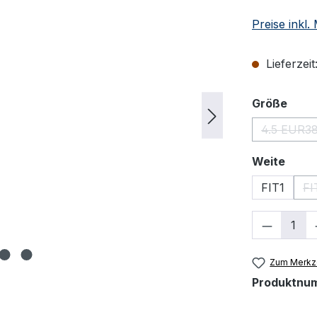
Preise inkl
Lieferzeit
ausw
Größe
4.5 EUR3
(Diese
ausw
Weite
FIT1
FI
Produkt
Zum Merkze
Produktnu