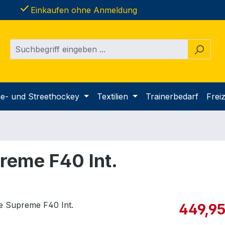
done
Einkaufen ohne Anmeldung
ine- und Streethockey
Textilien
Trainerbedarf
Freiz
reme F40 Int.
Verkaufspre
449,95