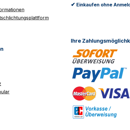
✔
Einkaufen ohne Anmel
formationen
tschlichtungsplattform
Ihre Zahlungsmöglichk
on
z
ular