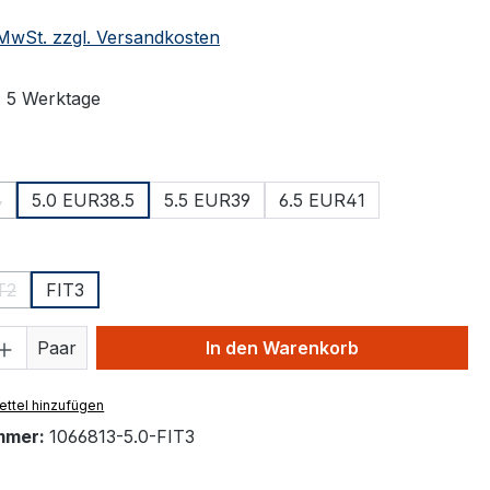
. MwSt. zzgl. Versandkosten
: 5 Werktage
ählen
8
5.0 EUR38.5
5.5 EUR39
6.5 EUR41
 Option ist zurzeit nicht verfügbar.)
ählen
T2
FIT3
(Diese Option ist zurzeit nicht verfügbar.)
 Anzahl: Gib den gewünschten Wert ein 
Paar
In den Warenkorb
ttel hinzufügen
mmer:
1066813-5.0-FIT3