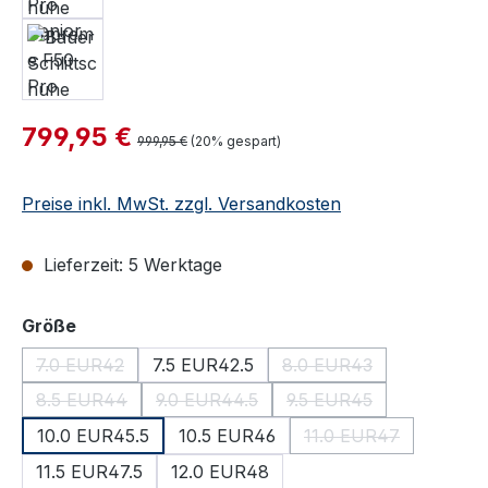
Verkaufspreis:
799,95 €
Regulärer Preis:
999,95 €
(20% gespart)
Preise inkl. MwSt. zzgl. Versandkosten
Lieferzeit: 5 Werktage
auswählen
Größe
7.0 EUR42
7.5 EUR42.5
8.0 EUR43
(Diese Option ist zurzeit nicht verfügbar.)
(Diese Option ist zurze
8.5 EUR44
9.0 EUR44.5
9.5 EUR45
(Diese Option ist zurzeit nicht verfügbar.)
(Diese Option ist zurzeit nicht verfügbar
(Diese Option ist zurze
10.0 EUR45.5
10.5 EUR46
11.0 EUR47
(Diese Option ist zu
11.5 EUR47.5
12.0 EUR48