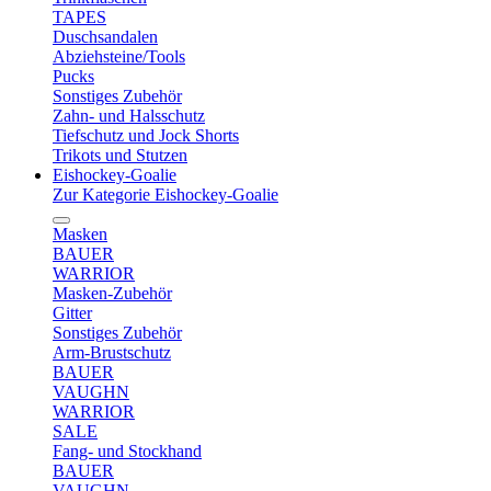
TAPES
Duschsandalen
Abziehsteine/Tools
Pucks
Sonstiges Zubehör
Zahn- und Halsschutz
Tiefschutz und Jock Shorts
Trikots und Stutzen
Eishockey-Goalie
Zur Kategorie Eishockey-Goalie
Masken
BAUER
WARRIOR
Masken-Zubehör
Gitter
Sonstiges Zubehör
Arm-Brustschutz
BAUER
VAUGHN
WARRIOR
SALE
Fang- und Stockhand
BAUER
VAUGHN