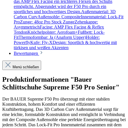
das AMP Flex Facing ein leichteres Flexen des Schuhs
ermöglicht. Abgerundet wird der F50 Pro durch ein
sportliches und hochwertiges Design.Außenmaterial: 3D
Carbon CurvAußensohle: CompositeInnenmaterial: Lock-Fit
ProZunge: 48oz Pro Stock ZungeZehenkappe:
AsymmetrischFacing: AMP Flex Facing & Reflex
TendonKnöchelpolster: Aerofoam+Fußbett: Lock-
FitThermoformbar: Ja (Anaform Upper)Holder:
PowerflyKufe: Fly-XDesign: Sportlich & hochwertig mit
türkisen und weißen Akzenten
Bewertungen
Menü schließen
Produktinformationen "Bauer
Schlittschuhe Supreme F50 Pro Senior"
Der BAUER Supreme F50 Pro überzeugt mit einer stabilen
Konstruktion, hohem Komfort und einer effizienten
Kraftübertragung. Das 3D Carbon Curv Außenmaterial sorgt für
eine leichte, formstabile Konstruktion und ermöglicht in Verbindung
mit der Composite Außensohle eine perfekte Energieübertragung bei
jedem Schritt. Das Lock-Fit Pro Innenmaterial zusammen mit dem