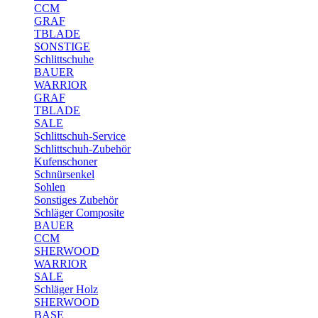
CCM
GRAF
TBLADE
SONSTIGE
Schlittschuhe
BAUER
WARRIOR
GRAF
TBLADE
SALE
Schlittschuh-Service
Schlittschuh-Zubehör
Kufenschoner
Schnürsenkel
Sohlen
Sonstiges Zubehör
Schläger Composite
BAUER
CCM
SHERWOOD
WARRIOR
SALE
Schläger Holz
SHERWOOD
BASE