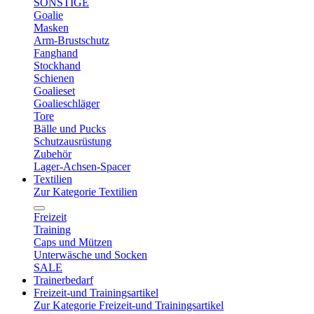
SONSTIGE
Goalie
Masken
Arm-Brustschutz
Fanghand
Stockhand
Schienen
Goalieset
Goalieschläger
Tore
Bälle und Pucks
Schutzausrüstung
Zubehör
Lager-Achsen-Spacer
Textilien
Zur Kategorie Textilien
Freizeit
Training
Caps und Mützen
Unterwäsche und Socken
SALE
Trainerbedarf
Freizeit-und Trainingsartikel
Zur Kategorie Freizeit-und Trainingsartikel