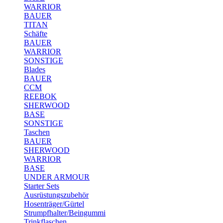
WARRIOR
BAUER
TITAN
Schäfte
BAUER
WARRIOR
SONSTIGE
Blades
BAUER
CCM
REEBOK
SHERWOOD
BASE
SONSTIGE
Taschen
BAUER
SHERWOOD
WARRIOR
BASE
UNDER ARMOUR
Starter Sets
Ausrüstungszubehör
Hosenträger/Gürtel
Strumpfhalter/Beingummi
Trinkflaschen