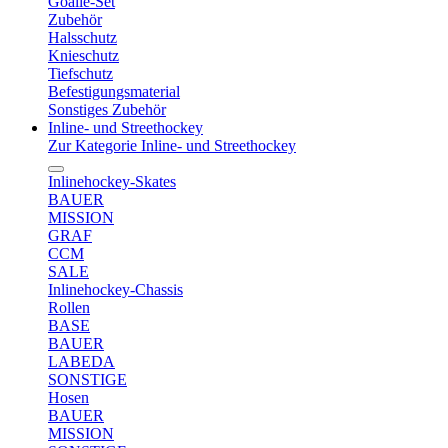
Goalie-Set
Zubehör
Halsschutz
Knieschutz
Tiefschutz
Befestigungsmaterial
Sonstiges Zubehör
Inline- und Streethockey
Zur Kategorie Inline- und Streethockey
Inlinehockey-Skates
BAUER
MISSION
GRAF
CCM
SALE
Inlinehockey-Chassis
Rollen
BASE
BAUER
LABEDA
SONSTIGE
Hosen
BAUER
MISSION