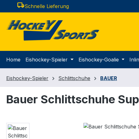
local_shipping
Schnelle Lieferung
m Hauptinhalt springen
Zur Suche springen
Zur Hauptnavigation springen
Home
Eishockey-Spieler
Eishockey-Goalie
Inl
Eishockey-Spieler
Schlittschuhe
BAUER
Bauer Schlittschuhe Su
Bildergalerie überspringen