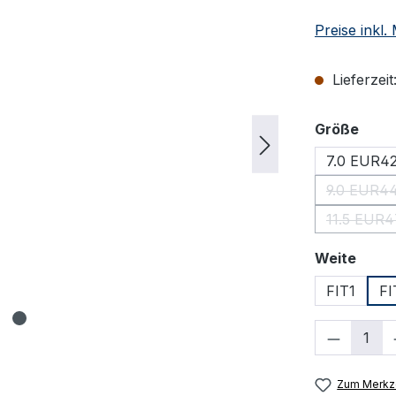
Preise inkl
Lieferzeit
ausw
Größe
7.0 EUR4
9.0 EUR44
(Dies
11.5 EUR4
(Die
ausw
Weite
FIT1
FI
Produkt
Zum Merkze