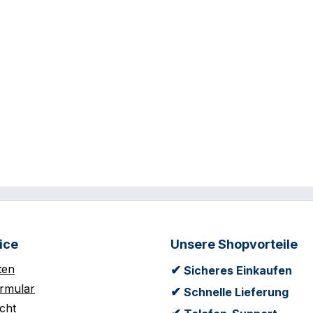
ice
Unsere Shopvorteile
ten
✔
Sicheres Einkaufen
rmular
✔
Schnelle Lieferung
cht