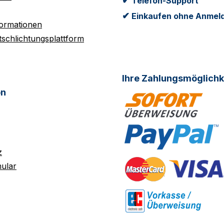
✔
Telefon-Support
✔
Einkaufen ohne Anmel
formationen
tschlichtungsplattform
Ihre Zahlungsmöglichk
on
z
ular