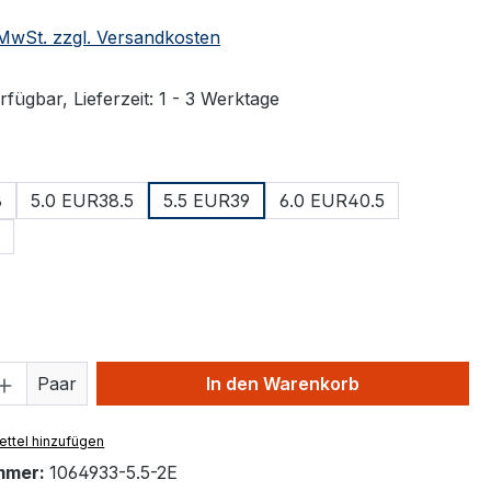
. MwSt. zzgl. Versandkosten
fügbar, Lieferzeit: 1 - 3 Werktage
ählen
8
5.0 EUR38.5
5.5 EUR39
6.0 EUR40.5
ählen
 Anzahl: Gib den gewünschten Wert ein 
Paar
In den Warenkorb
ttel hinzufügen
mmer:
1064933-5.5-2E