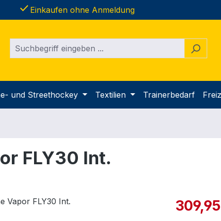
done
Einkaufen ohne Anmeldung
ine- und Streethockey
Textilien
Trainerbedarf
Freiz
or FLY30 Int.
Verkaufspre
309,95