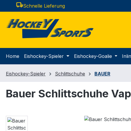
local_shipping
Schnelle Lieferung
m Hauptinhalt springen
Zur Suche springen
Zur Hauptnavigation springen
Home
Eishockey-Spieler
Eishockey-Goalie
Inl
Eishockey-Spieler
Schlittschuhe
BAUER
Bauer Schlittschuhe Vap
Bildergalerie überspringen