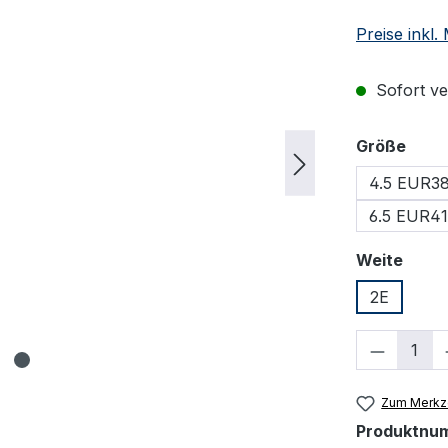
Preise inkl
Sofort ver
ausw
Größe
4.5 EUR3
6.5 EUR41
ausw
Weite
2E
Produkt
Zum Merkze
Produktnu