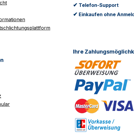
cht
✔
Telefon-Support
✔
Einkaufen ohne Anmel
formationen
tschlichtungsplattform
Ihre Zahlungsmöglichk
on
z
ular