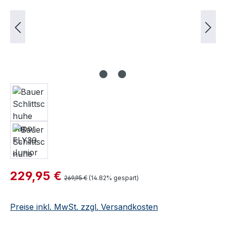
Verkaufspreis:
229,95 €
Regulärer Preis:
269,95 €
(14.82% gespart)
Preise inkl. MwSt. zzgl. Versandkosten